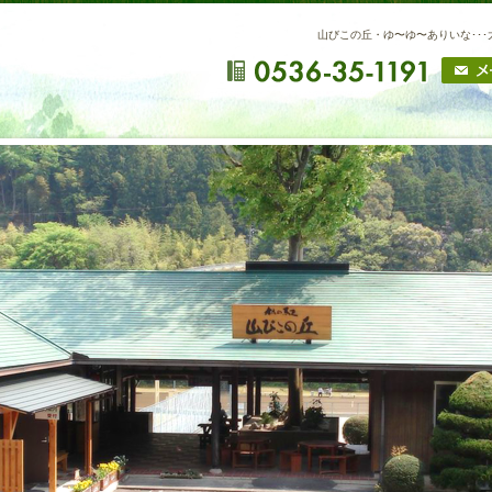
山びこの丘・ゆ〜ゆ〜ありいな･･